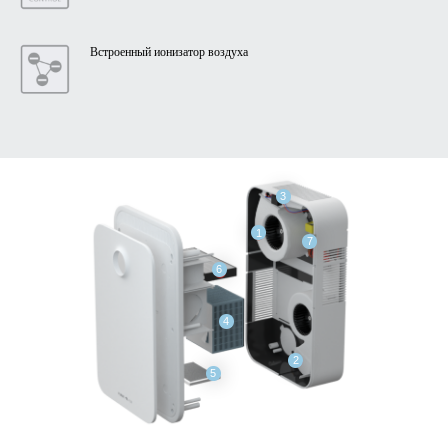
Встроенный ионизатор воздуха
3
1
7
6
4
2
5