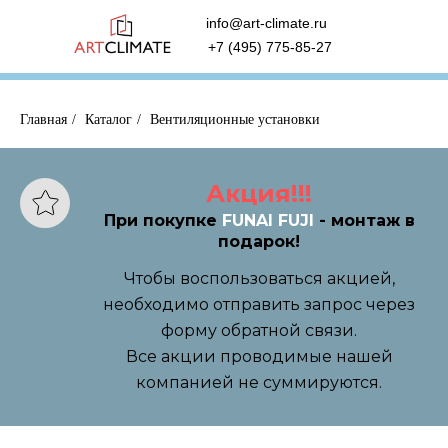
info@art-climate.ru
+7 (495) 775-85-27
Главная
/
Каталог
/
Вентиляционные установки
Акция!!!
При покупке
FUNAI FUJI
- монтаж в
подарок!
Чтобы воспользоваться акцией,
необходимо отправить запрос через
форму обратной связи.
Все акции проводимые нашей
компанией не суммируются.