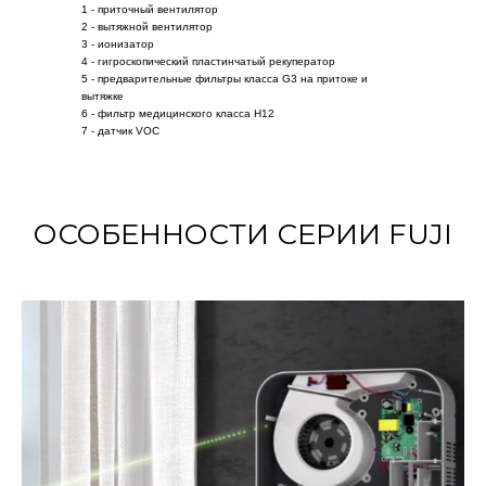
1 - приточный вентилятор
2 - вытяжной вентилятор
3 - ионизатор
4 - гигроскопический пластинчатый рекуператор
5 - предварительные фильтры класса G3 на притоке и
вытяжке
6 - фильтр медицинского класса Н12
7 - датчик VOC
ОСОБЕННОСТИ СЕРИИ FUJI