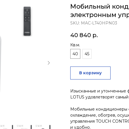
Мобильный конд
электронным уп
SKU:
MAC-LT40HPN03
40 840
р.
Кв.м.
40
45
В корзину
Изысканные и утонченные 
LOTUS удовлетворят самый 
Мобильные кондиционеры с
охлаждение, обогрев, осуш
управления TOUCH CONTROL
и удобно.