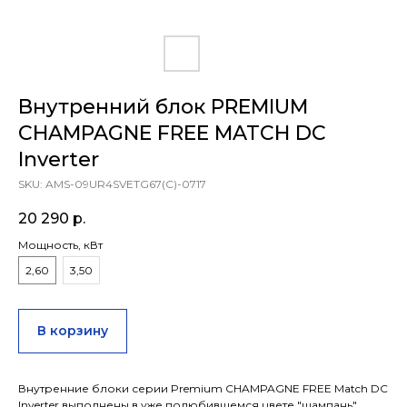
Внутренний блок PREMIUM
CHAMPAGNE FREE MATCH DC
Inverter
SKU:
AMS-09UR4SVETG67(C)-0717
20 290
р.
Мощность, кВт
2,60
3,50
В корзину
Внутренние блоки серии Premium CHAMPAGNE FREE Match DC
Inverter выполнены в уже полюбившемся цвете "шампань",