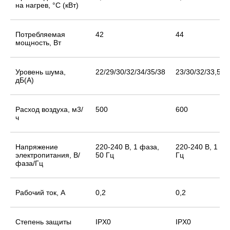
на нагрев, °С (кВт)
Потребляемая
42
44
мощность, Вт
Уровень шума,
22/29/30/32/34/35/38
23/30/32/33,5/3
дБ(А)
Расход воздуха, м3/
500
600
ч
Напряжение
220-240 В, 1 фаза,
220-240 В, 1 фа
электропитания, В/
50 Гц
Гц
фаза/Гц
Рабочий ток, А
0,2
0,2
Степень защиты
IPX0
IPX0