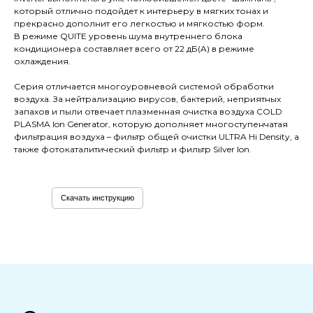
который отлично подойдет к интерьеру в мягких тонах и
прекрасно дополнит его легкостью и мягкостью форм.
В режиме QUITE уровень шума внутреннего блока
кондиционера составляет всего от 22 дБ(A) в режиме
охлаждения.
Серия отличается многоуровневой системой обработки
воздуха. За нейтрализацию вирусов, бактерий, неприятных
запахов и пыли отвечает плазменная очистка воздуха COLD
PLASMA Ion Generator, которую дополняет многоступенчатая
фильтрация воздуха – фильтр общей очистки ULTRA Hi Density, а
также фотокаталитический фильтр и фильтр Silver Ion.
Скачать инструкцию