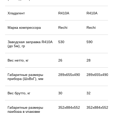
Хладагент
R410A
R410A
Марка компрессора
Rechi
Rechi
Заводская заправка R410A
530
590
(до 5м), гр
Вес нетто, кг
26
28
Габаритные размеры
289x655x490
289x655x490
прибора (ШхВхГ), мм
Вес брутто, кг
30
32
Габаритные размеры
352x884x552
352x884x552
прибора в упаковке