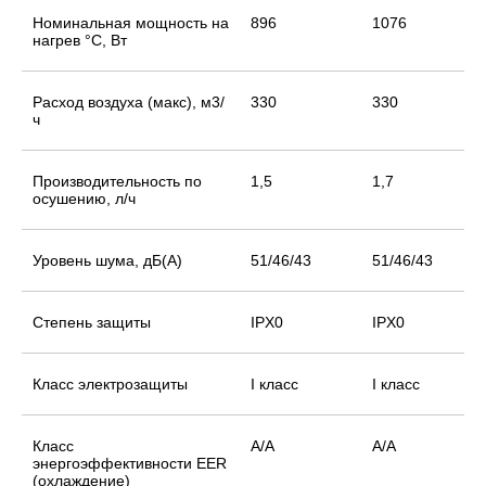
Номинальная мощность на
896
1076
нагрев °С, Вт
Расход воздуха (макс), м3/
330
330
ч
Производительность по
1,5
1,7
осушению, л/ч
Уровень шума, дБ(А)
51/46/43
51/46/43
Степень защиты
IPX0
IPX0
Класс электрозащиты
I класс
I класс
Класс
A/А
A/А
энергоэффективности EER
(охлаждение)