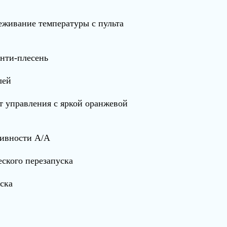
еживание температуры с пульта
нти-плесень
лей
 управления с яркой оранжевой
тивности A/A
ского перезапуска
ска