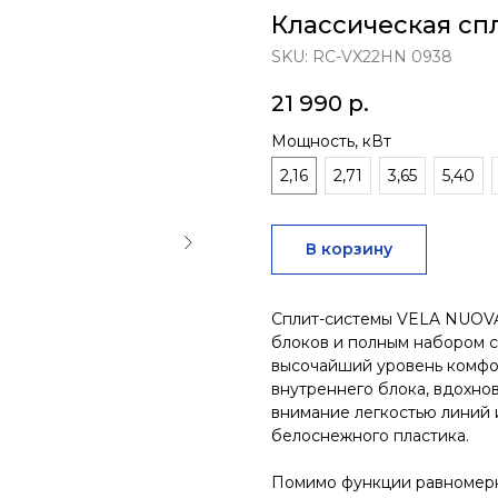
Классическая сп
SKU:
RC-VX22HN 0938
21 990
р.
Мощность, кВт
2,16
2,71
3,65
5,40
В корзину
Сплит-системы VELA NUOVA
блоков и полным набором 
высочайший уровень комфо
внутреннего блока, вдохно
внимание легкостью линий
белоснежного пластика.
Помимо функции равномерн