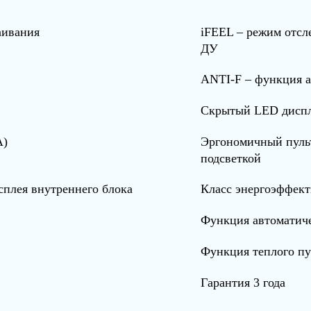
аивания
iFEEL – режим отсл
ДУ
ANTI-F – функция а
Скрытый LED дисп
А)
Эргономичный пульт
подсветкой
сплея внутреннего блока
Класс энергоэффек
Функция автоматиче
Функция теплого пу
Гарантия 3 года